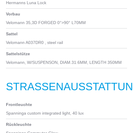
Hermanns Luna Lock
CDX Rear Sprocket, 28T, Shimano Nexus 5 Mech. Hub 6-Lobe
"Unified" Sprocket for 45,5 mm Beltline
Vorbau
Kette
Velomann 35,3D FORGED 0°>90° L70MM
CDX Belt Gates Carbon Drive, 1298mm Length, 11mm Pitch,
Sattel
12mm Width
Velomann A037DR0 , steel rail
Sattelstütze
Velomann, W/SUSPENSON, DIAM.31.6MM, LENGTH 350MM
STRASSENAUSSTATTUNG
Frontleuchte
Spanninga custom integrated light, 40 lux
Rückleuchte