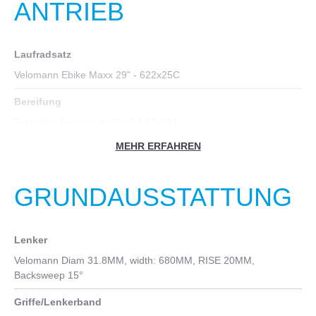
ANTRIEB
Laufradsatz
Velomann Ebike Maxx 29" - 622x25C
Bereifung
Schwalbe Supermoto 29x2.4 62-622
MEHR ERFAHREN
Nabe vorn
HB-MT400-B for Center Lock, 32holes, thru axle 15X110mm
GRUNDAUSSTATTUNG
Nabe hinten
Shimano NEXUS SG-C7000-5D, 5sp, CENTER LOCK
Lenker
Kurbelgarnitur
Velomann Diam 31.8MM, width: 680MM, RISE 20MM,
FSA CK-320/IS Die cast AL, crank lenght: 170mm ISIS , CDX
Backsweep 15°
Spider Assembly, 39T
Griffe/Lenkerband
Kassette